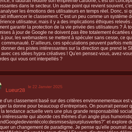
encé, il faudrait réduire son empreinte carbone, c'est un concep
essantes dans le secteur. Un autre point qui revient souvent, c'est
analyser les émotions des utilisateurs en temps réel. Donc, si q
rait influencer le classement. C'est un peu comme un système d
érience utilisateur, mais il y a des implications éthiques relevés 
nt garantir la protection de la vie privée des utilisateurs ? À to
mises à jour de Google ne doivent pas être totalement écartées n
 à jour, les webmasters se mettent à spéculer sans cesse, ce qu
e communauté. D'ailleurs, ces spéculations peuvent parfois mett
 donner des pistes intéressantes sur la direction que prend le S
 avec ces idées hypra créatives ! Qu'en pensez-vous, avez-vo
rdes qui vous ont interpellés ?
le 22 Janvier 2025
Lueur28
ée d'un classement basé sur des critères environnementaux est vr
ger la donne pour beaucoup d'entreprises. On pourrait penser qu
la tendance actuelle vers une plus grande responsabilité sociale,
 intéressante qui aborde ces thèmes d'un angle plus humoristique
ndGoogledevientécolo:desmisesàjourplusvertes?" et explore de
iquer un changement de paradigme. Je pense qu'elle pourrait app