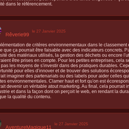
ité dans le référencement.
le 27 Janvier 2025
Rêverie99
plémentation de critères environnementaux dans le classement d
e que ça pourrait être faisable avec des indicateurs concrets.
sité des matériaux utilisés, la gestion des déchets ou encore l'u
aient être prises en compte. Pour les petites entreprises, cela sera
t pas les moyens de s'investir dans des pratiques durables. Cep
rtunité pour elles d'innover et de trouver des solutions écores
ait imaginer des partenariats ou des labels pour aider celles qu
ntes environnementales. Clamer haut et fort qu'on est écorespons
ait devenir un véritable atout marketing. Au final, cela pourrait
ustrie et dans la façon dont on perçoit le web, en rendant la dur
 que la qualité du contenu.
le 27 Janvier 2025
AventureMagique11