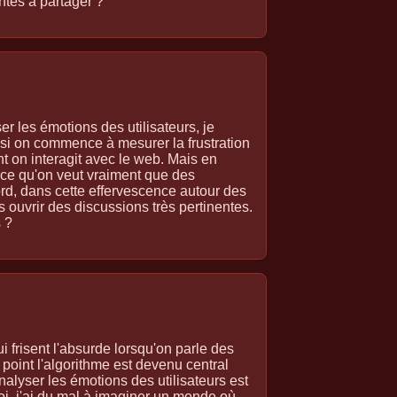
antes à partager ?
er les émotions des utilisateurs, je
e, si on commence à mesurer la frustration
t on interagit avec le web. Mais en
-ce qu'on veut vraiment que des
ord, dans cette effervescence autour des
s ouvrir des discussions très pertinentes.
s ?
i frisent l'absurde lorsqu'on parle des
point l'algorithme est devenu central
nalyser les émotions des utilisateurs est
i, j'ai du mal à imaginer un monde où