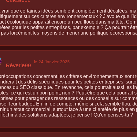
t vrai que certaines idées semblent complètement décalées, mais 
ifiquement sur ces critères environnementaux ? J'avoue que l'
pact écologique apparaît encore un peu floue dans ma tête. Com
ètes pour les petites entreprises, par exemple ? Ça pourrait êtr
t pas forcément les moyens de mener une politique écoresponsa
le 24 Janvier 2025
Rêverie99
préoccupations concernant les critères environnementaux sont tou
drerait des défis spécifiques pour les petites entreprises, surto
ences du SEO classique. En revanche, cela pourrait aussi les in
les, ce qui est un bon point, non ? Peut-être que cela pourrait s
eprises pour partager des ressources ou des conseils sur comme
oser leur budget. En fin de compte, même si cela semble flou, de
ir un atout commercial, surtout face à une clientèle de plus en p
éfléchir à des solutions adaptées, je pense ! Qu'en penses-tu ?