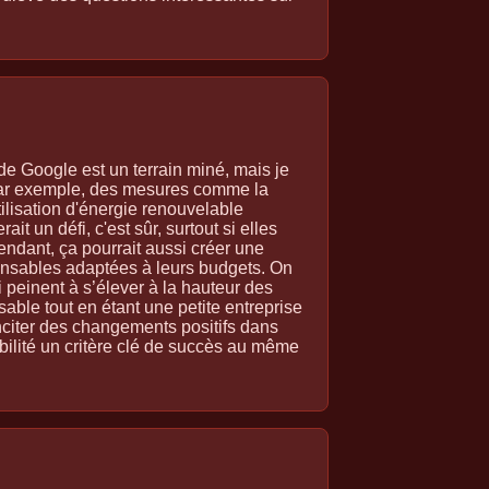
e Google est un terrain miné, mais je
 Par exemple, des mesures comme la
tilisation d'énergie renouvelable
it un défi, c'est sûr, surtout si elles
endant, ça pourrait aussi créer une
ponsables adaptées à leurs budgets. On
i peinent à s’élever à la hauteur des
able tout en étant une petite entreprise
 inciter des changements positifs dans
abilité un critère clé de succès au même