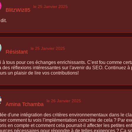
le 25 Janvier 2025
BlitzWiz85
dit.
le 25 Janvier 2025
Résistant
i à tous pour ces échanges enrichissants. C'est fou comme cert
à des réflexions intéressantes sur l'avenir du SEO. Continuez à 
urs un plaisir de lire vos contributions!
le 26 Janvier 2025
Amina Tchamba
'idée d'une intégration des critères environnementaux dans le cl
iser comment tu vois l'implémentation concrète de cela ? Par exe
pris en compte et comment cela pourrait-il affecter les petites en
ources nécessaires pour répondre à de telles exigences ? Ça so