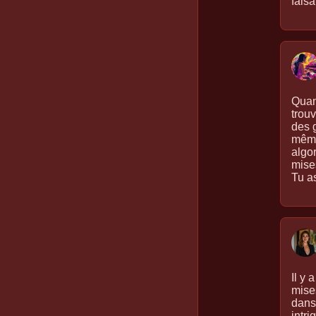
faisa
Quand
trouv
des g
même
algor
mises
Tu as
Il y 
mises
dans 
intr