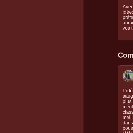
Avec
idée
prét
aura
vos t
Comm
L'id
saug
plus 
méri
clas
meil
dans
pous