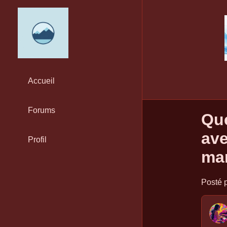
Accueil
Forums
Que
ave
Profil
ma
Posté p