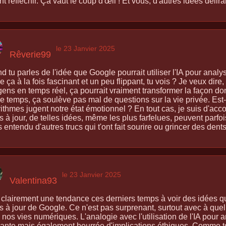
nt réfléchir. Ça vaut le coup d'œil ! Et vous, d'autres idées délir
le 23 Janvier 2025
Rêverie99
 tu parles de l'idée que Google pourrait utiliser l'IA pour analys
e ça à la fois fascinant et un peu flippant, tu vois ? Je veux dir
ens en temps réel, ça pourrait vraiment transformer la façon don
 temps, ça soulève pas mal de questions sur la vie privée. Est
ithmes jugent notre état émotionnel ? En tout cas, je suis d'acc
 à jour, de telles idées, même les plus farfelues, peuvent parfoi
 entendu d'autres trucs qui t'ont fait sourire ou grincer des dent
le 23 Janvier 2025
Valentina93
a clairement une tendance ces derniers temps à voir des idées qu
 à jour de Google. Ce n'est pas surprenant, surtout avec à quel 
nos vies numériques. L'analogie avec l'utilisation de l'IA pour a
igante mais également bourrée d'implications éthiques. Comme to