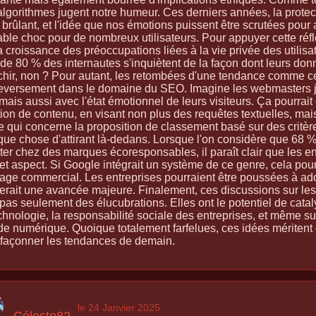
algorithmes jugent notre humeur. Ces derniers années, la protec
 brûlant, et l'idée que nos émotions puissent être scrutées pour
able choc pour de nombreux utilisateurs. Pour appuyer cette réflex
la croissance des préoccupations liées à la vie privée des utili
de 80 % des internautes s'inquiètent de la façon dont leurs donn
échir, non ? Pour autant, les retombées d'une tendance comme ce
eversement dans le domaine du SEO. Imagine les webmasters j
mais aussi avec l'état émotionnel de leurs visiteurs. Ça pourrai
ion de contenu, en visant non plus des requêtes textuelles, mais
e qui concerne la proposition de classement basé sur des critè
que chose d'attirant là-dedans. Lorsque l'on considère que 68 
er chez des marques écoresponsables, il paraît clair que les entr
et aspect. Si Google intégrait un système de ce genre, cela pour
age commercial. Les entreprises pourraient être poussées à ado
serait une avancée majeure. Finalement, ces discussions sur le
pas seulement des élucubrations. Elles ont le potentiel de cataly
chnologie, la responsabilité sociale des entreprises, et même su
e numérique. Quoique totalement farfelues, ces idées méritent d'
 façonner les tendances de demain.
le 24 Janvier 2025
Céleste82