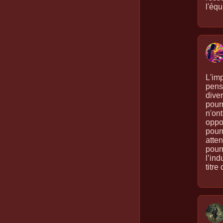
l'équ
L'im
pens
diver
pourr
n'on
oppo
pourr
atte
pourr
l’ind
titre