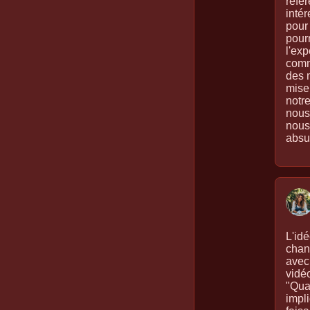
référ
intér
pour 
pour
l'exp
comme
des 
mise
notr
nous
nous
absu
L'id
chan
avec 
vidéo
"Qua
impl