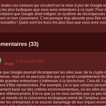
 toutes ces rumeurs qui circulent sur la mise à jour de Google 
s les plus loufoques que vous avez entendues à ce sujet. Pour ma
endaient que Google allait intégrer un système de récompenses 
ient un bon classement. C'est presque trop absurde pour être vra
rouvailles ! Quels sont les trucs les plus fous que vous avez vu
entaires (33)
le 22 Janvier 2025
Pixie
ée que Google pourrait récompenser les sites avec de la crypto
renue, mais on ne peut pas dire que ce serait complètement illog
de grandes entreprises s'intéresser à la blockchain. Cela dit, il y
tent d'être mentionnées. Par exemple, j'ai lu que certains pens
sement basé sur des critères environnementaux, où les sites éc
leur référencement. Est-ce que ça ne vous semble pas un peu tir
 un monde où la conscience écologique prend de l'ampleur, po
ser les entreprises à se soucier davantage de leur impact envi