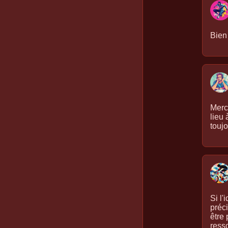
Bien 
Merc
lieu 
toujo
Si l
préc
être 
ress