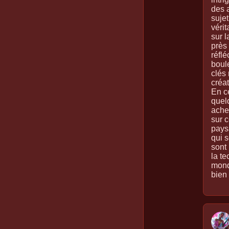
des 
sujet
vérit
sur 
près 
réfl
boul
clés 
créat
En c
quel
achet
sur c
pays
qui 
sont 
la te
mond
bien