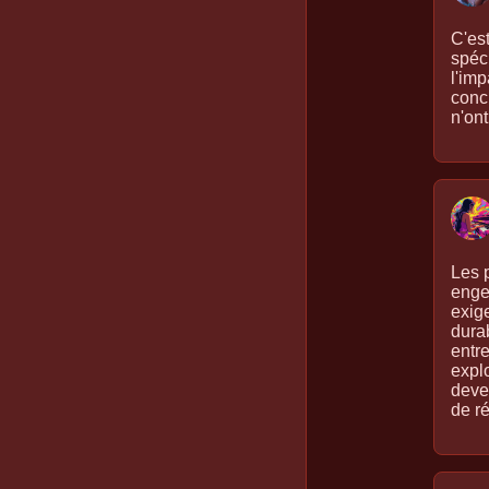
C'es
spéc
l'im
concr
n'on
Les 
engen
exig
durab
entr
expl
deven
de r