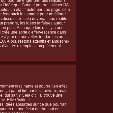
t qui pourrait engendrer des réactions
 l'idée que Google pourrait utiliser l'IA
uelqu'un était frustré par une page, cela
e feedback instantané pour améliorer
à discuter. Si cela devenait une réalité,
ut prendre, les idées farfelues autour
on plus. À chaque fois qu'il y a une
i crée une sorte d'effervescence dans
re à jour de nouvelles tendances ou
EO. Alors, restons attentifs et amusons-
us d'autres exemples complètement
aiment fascinante et pourrait en effet
e ça parait tiré par les cheveux, mais
 qui sait ? Cela dit, j'ai trouvé une
. Elle s'intitule
s idées absurdes sur ce que pourrait
orter un bon éclat de rire tout en