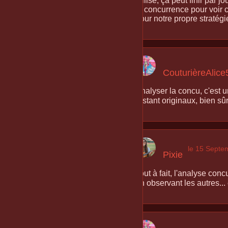
utilise, ça peut finir par
la concurrence pour voir 
pour notre propre stratégi
CouturièreAlice
Analyser la concu, c'est u
restant originaux, bien sûr
le 15 Septe
Pixie
Tout à fait, l'analyse con
en observant les autres... 