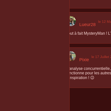
le 12 M
Lueur28
Tout à fait MysteryMan ! L
le 17 Juillet
Pixie
L'analyse concurrentielle,
fonctionne pour les autre
d'inspiration ! 😉