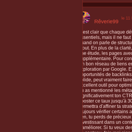
le 11
Rêverie99
C'est clair que chaque dét
essentiels, mais il ne fau
quand on parle de structu
atout. En plus de la clart
une étude, les pages avec
supplémentaire. Pour conti
Un bon réseau de liens en
exploration par Google. E
opportunités de backlinks.
solide, peut vraiment fair
excellent outil pour optim
Tu as mentionné les méta-
significativement ton CTR
booster ce taux jusqu'à 3
permettra d'affiner ta strat
toujours vérifier certains
rien, tu perds de précieux 
investissant dans un cont
s'améliorer. Si tu veux de