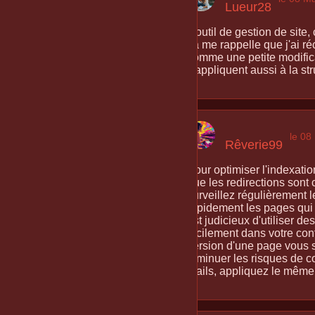
Lueur28
L'outil de gestion de site,
ça me rappelle que j'ai r
comme une petite modifica
s'appliquent aussi à la str
le 08
Rêverie99
Pour optimiser l'indexation
que les redirections sont
surveillez régulièrement 
rapidement les pages qui re
est judicieux d'utiliser d
facilement dans votre con
version d'une page vous so
diminuer les risques de co
mails, appliquez le même p