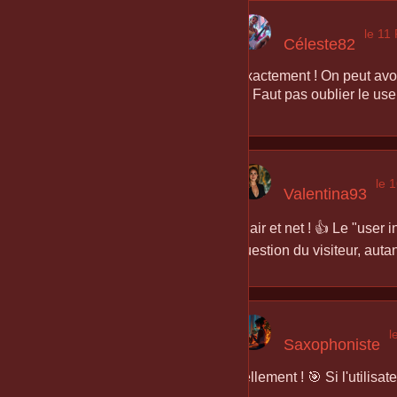
le 11
Céleste82
Exactement ! On peut avoir
💣 Faut pas oublier le user
le 
Valentina93
Clair et net ! 👍 Le "user
question du visiteur, auta
l
Saxophoniste
Tellement ! 🎯 Si l'utilisa