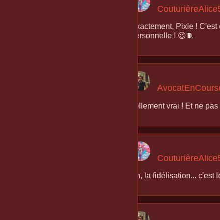
CouturièreAlice
Exactement, Pixie ! C'est
personnelle ! 😉🧵
AvocatEnCours
Tellement vrai ! Et ne pas 
CouturièreAlice
Ah, la fidélisation... c'e