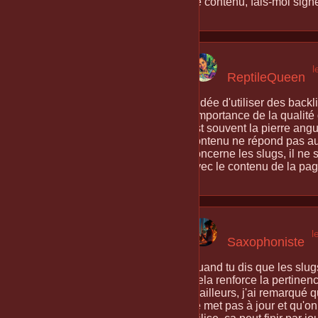
de contenu, fais-moi signe
l
ReptileQueen
L'idée d'utiliser des back
l'importance de la qualité
est souvent la pierre angu
contenu ne répond pas aux
concerne les slugs, il ne su
avec le contenu de la pag
l
Saxophoniste
Quand tu dis que les slugs
Cela renforce la pertinen
D'ailleurs, j'ai remarqué 
se met pas à jour et qu'o