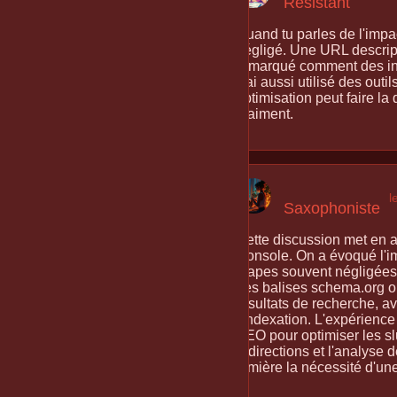
Résistant
Quand tu parles de l'impac
négligé. Une URL descripti
remarqué comment des info
J'ai aussi utilisé des outi
optimisation peut faire la
vraiment.
l
Saxophoniste
Cette discussion met en 
Console. On a évoqué l'imp
étapes souvent négligées 
Les balises schema.org on
résultats de recherche, av
l'indexation. L'expérien
SEO pour optimiser les slu
redirections et l'analyse
lumière la nécessité d'un