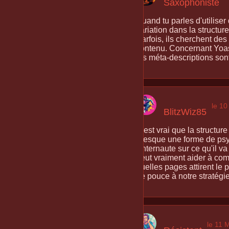
Saxophoniste
Quand tu parles d'utiliser
variation dans la structur
Parfois, ils cherchent des
contenu. Concernant Yoast 
les méta-descriptions sont
le 1
BlitzWiz85
C'est vrai que la structu
presque une forme de psych
l'internaute sur ce qu'il 
peut vraiment aider à co
quelles pages attirent le 
de pouce à notre stratégie
le 11 