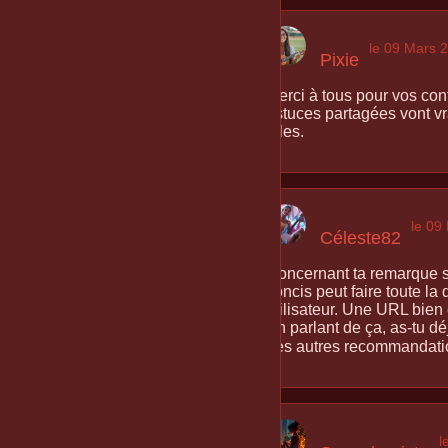
le 09 Mars 
Pixie
Merci à tous pour vos cont
astuces partagées vont vra
elles.
le 09
Céleste82
Concernant ta remarque sur
concis peut faire toute la
utilisateur. Une URL bien
En parlant de ça, as-tu 
des autres recommandation
l