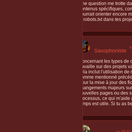
Une question me trotte dan
contenus spécifiques, com
pourrait orienter encore m
et robots.txt dans tes pro
l
Saxophoniste
Concernant les types de co
travaille sur des projets 
cela inclut l'utilisation 
comme mentionné précédem
Pour la mise à jour des fic
changements majeurs sur 
nouvelles pages ou des sup
processus, ce qui m'aide
temps est utile. Si tu as
le 08 M