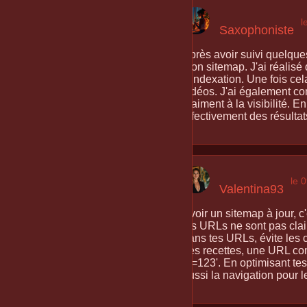
l
Saxophoniste
Après avoir suivi quelques 
mon sitemap. J'ai réalisé 
d'indexation. Une fois cel
vidéos. J'ai également co
vraiment à la visibilité. 
effectivement des résultat
le 
Valentina93
Avoir un sitemap à jour, c
les URLs ne sont pas clair
dans tes URLs, évite les c
des recettes, une URL co
id=123'. En optimisant te
aussi la navigation pour le