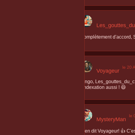
Les_gouttes_du
Complètement d'accord, Sa
le 20 
Voyageur
Bingo, Les_gouttes_du_cre
l'indexation aussi ! 😄
le
MysteryMan
Bien dit Voyageur! 👍 C'est