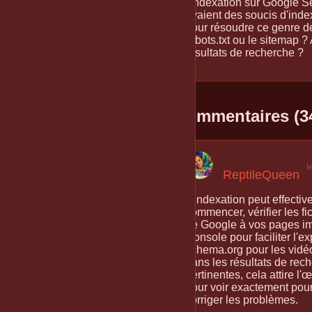
l'indexation sur Google S
avaient des soucis d'in
pour résoudre ce genre de 
robots.txt ou le sitemap 
résultats de recherche ?
Commentaires (3
l
ReptileQueen
L'indexation peut effectiv
commencer, vérifier les fi
de Google à vos pages imp
Console pour faciliter l'e
schema.org pour les vidéo
dans les résultats de rec
pertinentes, cela attire l
pour voir exactement pour
corriger les problèmes.