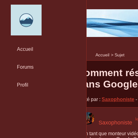
Accueil
Accueil
>
Sujet
Forums
Comment rés
dans Google
Profil
Posté par :
Saxophoniste
-
l
Saxophoniste
En tant que monteur vidéo