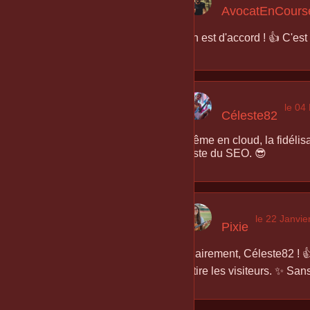
AvocatEnCours
On est d'accord ! 👍 C'est 
le 04
Céleste82
Même en cloud, la fidélisa
juste du SEO. 😎
le 22 Janvie
Pixie
Clairement, Céleste82 ! 👍 
attire les visiteurs. ✨ San