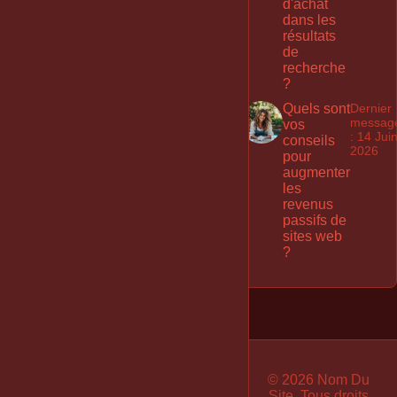
d'achat
dans les
résultats
de
recherche
?
Quels sont
Dernier
messag
vos
: 14 Jui
conseils
2026
pour
augmenter
les
revenus
passifs de
sites web
?
1
© 2026 Nom Du
Site. Tous droits