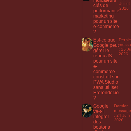
indicateurs
Juillet
clés de
2026
performance
marketing
pour un site
e-commerce
?
Est-ce que
Dernie
messa
Google peut
: 25 Ju
gérer le
2026
rendu JS
pour un site
e-
commerce
construit sur
PWA Studio
sans utiliser
Prerender.io
?
Google
Dernier
message
va-t-il
: 24 Juin
intégrer
2026
des
boutons