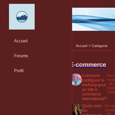
Accueil
Accueil
>
Catégorie
Forums
E-commerce
Profil
Comment
Dern
mes
configurer le
: 26
hreflang pour
Juille
un site e-
2026
commerce
international?
Quels sont
Derni
mess
les
: 05